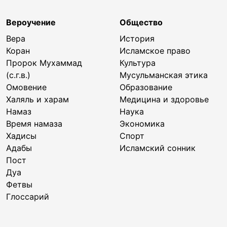
Вероучение
Общество
Вера
История
Коран
Исламское право
Пророк Мухаммад
Культура
(с.г.в.)
Мусульманская этика
Омовение
Образование
Халяль и харам
Медицина и здоровье
Намаз
Наука
Время намаза
Экономика
Хадисы
Спорт
Адабы
Исламский сонник
Пост
Дуа
Фетвы
Глоссарий