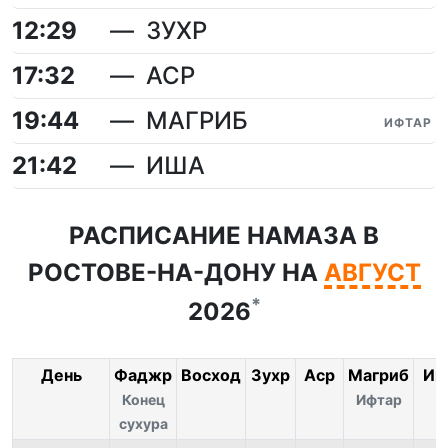
12:29
ЗУХР
17:32
АСР
19:44
МАГРИБ
ИФТАР
21:42
ИША
РАСПИСАНИЕ НАМАЗА В
РОСТОВЕ-НА-ДОНУ НА
АВГУСТ
*
2026
День
Фаджр
Восход
Зухр
Аср
Магриб
Иш
Конец
Ифтар
сухура