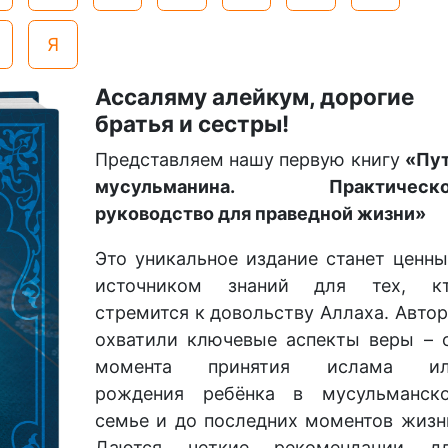
Я
Ассаляму алейкум, дорогие
братья и сестры!
Представляем нашу первую книгу
«Пу
мусульманина. Практическо
руководство для праведной жизни»
Это уникальное издание станет ценн
источником знаний для тех, к
стремится к довольству Аллаха. Авто
охватили ключевые аспекты веры – 
момента принятия ислама и
рождения ребёнка в мусульманск
семье и до последних моментов жизн
Даются четкие рекомендации д