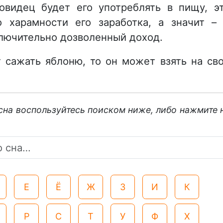
овидец будет его употреблять в пищу, э
 харамности его заработка, а значит –
ключительно дозволенный доход.
т сажать яблоню, то он может взять на св
 сна воспользуйтесь поиском ниже, либо нажмите 
Е
Ё
Ж
З
И
К
Р
С
Т
У
Ф
Х