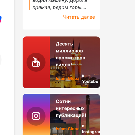
прямая, рядом горы....
Читать далее
Десять
миллионов
просмотров
видео!
в
Islam.Global
Youtube
Сотни
интересных
публикаций!
в
Islam.Global
Instagram