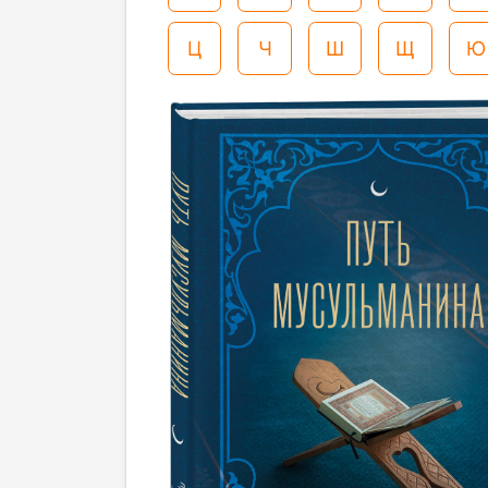
Ц
Ч
Ш
Щ
Ю