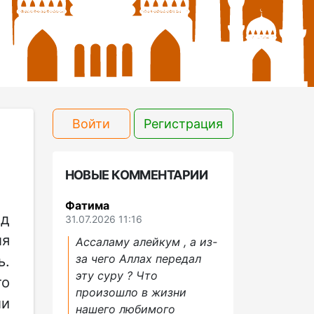
Войти
Регистрация
НОВЫЕ КОММЕНТАРИИ
Фатима
од
31.07.2026 11:16
ля
Ассаламу алейкум , а из-
за чего Аллах передал
ь.
эту суру ? Что
то
произошло в жизни
ли
нашего любимого