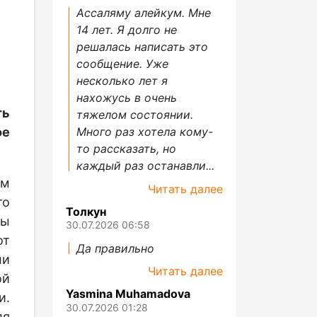
Ассаляму алейкум. Мне
14 лет. Я долго не
решалась написать это
сообщение. Уже
несколько лет я
нахожусь в очень
ть
тяжелом состоянии.
е
Много раз хотела кому-
то рассказать, но
каждый раз останавли...
ым
Читать далее
то
Толкун
ры
30.07.2026 06:58
от
Да правильно
ли
Читать далее
ой
Yasmina Muhamadova
и.
30.07.2026 01:28
ля