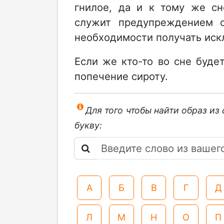
гнилое, да и к тому же сн
служит предупреждением о
необходимости получать ис
Если же кто-то во сне буде
попечение сироту.
Для того чтобы найти образ из
букву:
А
Б
В
Г
Д
Л
М
Н
О
П