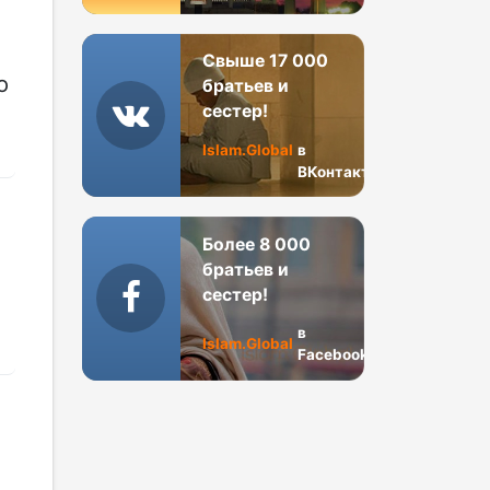
Свыше 17 000
о
братьев и
сестер!
Islam.Global
в
ВКонтакте
Более 8 000
братьев и
сестер!
в
Islam.Global
Facebook