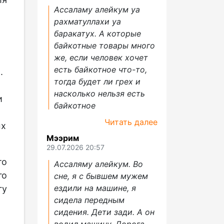
Ассаламу алейкум уа
рахматуллахи уа
баракатух. А которые
байкотные товары много
же, если человек хочет
есть байкотное что-то,
.
тогда будет ли грех и
насколько нельзя есть
и
байкотное
Читать далее
ых
Мээрим
29.07.2026 20:57
то
Ассаляму алейкум. Во
го
сне, я с бывшем мужем
ездили на машине, я
гу
сидела передным
сидения. Дети зади. А он
водил машину. Дорога