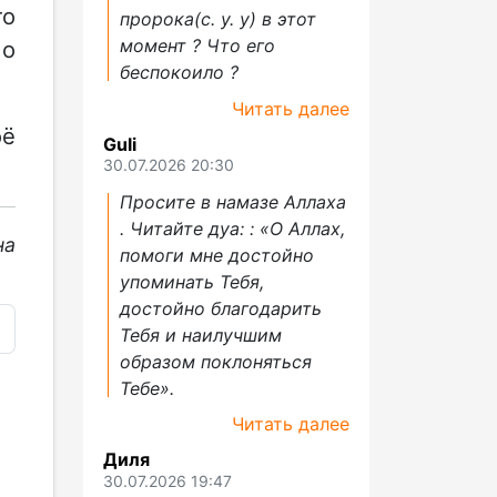
то
пророка(с. у. у) в этот
момент ? Что его
 о
беспокоило ?
Читать далее
оё
Guli
30.07.2026 20:30
Просите в намазе Аллаха
. Читайте дуа: : «О Аллах,
на
помоги мне достойно
упоминать Тебя,
достойно благодарить
Тебя и наилучшим
образом поклоняться
Тебе».
Читать далее
Диля
30.07.2026 19:47