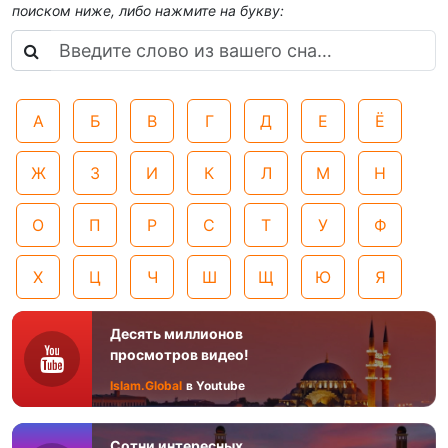
поиском ниже, либо нажмите на букву:
А
Б
В
Г
Д
Е
Ё
Ж
З
И
К
Л
М
Н
О
П
Р
С
Т
У
Ф
Х
Ц
Ч
Ш
Щ
Ю
Я
Десять миллионов
просмотров видео!
Islam.Global
в Youtube
Сотни интересных