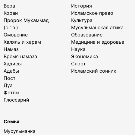
Вера
История
Коран
Исламское право
Пророк Мухаммад
Культура
(с.г.в.)
Мусульманская этика
Омовение
Образование
Халяль и харам
Медицина и здоровье
Намаз
Наука
Время намаза
Экономика
Хадисы
Спорт
Адабы
Исламский сонник
Пост
Дуа
Фетвы
Глоссарий
Семья
Мусульманка