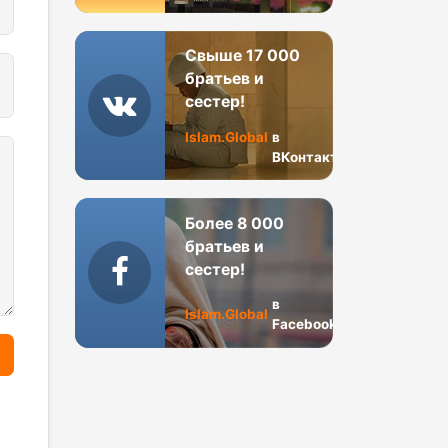
Свыше 17 000
братьев и
сестер!
Islam.Global
в
ВКонтакте
Более 8 000
братьев и
сестер!
в
Islam.Global
Facebook