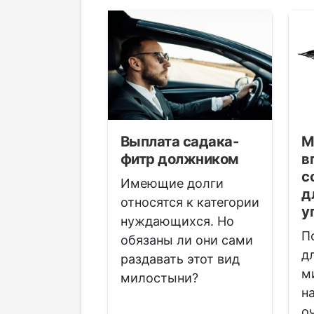
 системе
Выплата садака-
М
 и
фитр должником
в
ческих
с
Имеющие долги
д
относятся к категории
у
 огромного
нуждающихся. Но
П
азия
обязаны ли они сами
д
й лишь
раздавать этот вид
м
 из них
милостыни?
н
ы мировыми
о
и.