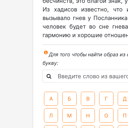
бесчинств, это благой знак,
Из хадисов известно, что
вызывало гнев у Посланника 
человек будет во сне гнев
гармонию и хорошие отноше
Для того чтобы найти образ из
букву:
А
Б
В
Г
Д
Л
М
Н
О
П