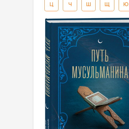
Ц
Ч
Ш
Щ
Ю