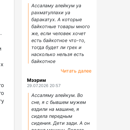
Ассаламу алейкум уа
рахматуллахи уа
баракатух. А которые
байкотные товары много
.
же, если человек хочет
есть байкотное что-то,
тогда будет ли грех и
и
насколько нельзя есть
байкотное
ых
Читать далее
Мээрим
то
29.07.2026 20:57
го
Ассаляму алейкум. Во
гу
сне, я с бывшем мужем
ездили на машине, я
сидела передным
сидения. Дети зади. А он
водил машину. Дорога