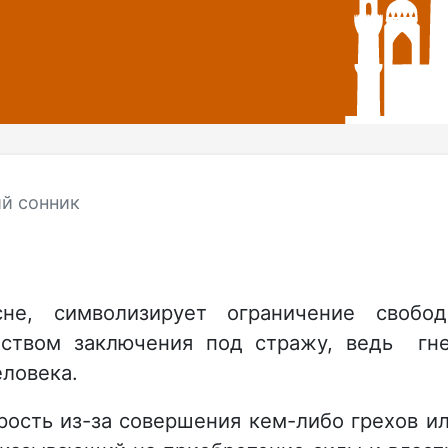
й сонник
не, символизирует ограничение свобо
дством заключения под стражу, ведь гн
еловека.
рость из-за совершения кем-либо грехов и