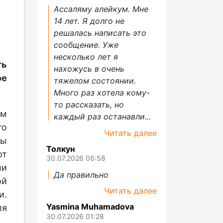
Ассаляму алейкум. Мне
14 лет. Я долго не
решалась написать это
сообщение. Уже
несколько лет я
ть
нахожусь в очень
е
тяжелом состоянии.
Много раз хотела кому-
то рассказать, но
ым
каждый раз останавли...
то
Читать далее
ры
Толкун
от
30.07.2026 06:58
ли
Да правильно
ой
Читать далее
и.
Yasmina Muhamadova
ля
30.07.2026 01:28