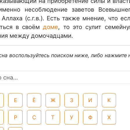
 указывающий на приобретение силы и власт
 именно несоблюдение заветов Всевышне
Аллаха (с.г.в.). Есть также мнение, что ес
аться в своём
доме
, то это сулит семейн
ния между домочадцами.
 сна воспользуйтесь поиском ниже, либо нажмите 
Е
Ё
Ж
З
И
К
Р
С
Т
У
Ф
Х