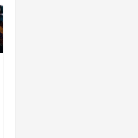
Абу Бакр ас-
Значение ха
Сиддик – за что его
для мусульм
уважают
Местом
мусульмане?
обязательного
Посланнику Аллаха
паломничества
(с.г.в.) помогали
выступает Мек
многие его
ряд исламских
сподвижники. Среди
святынь в её
них выделял…
окрестностях.