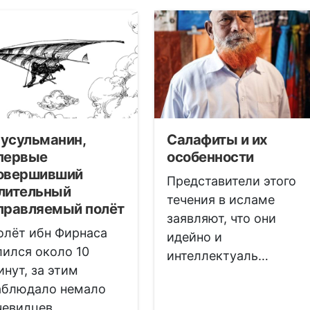
усульманин,
Салафиты и их
первые
особенности
овершивший
Представители этого
лительный
течения в исламе
правляемый полёт
заявляют, что они
олёт ибн Фирнаса
идейно и
лился около 10
интеллектуаль…
инут, за этим
аблюдало немало
чевидцев.