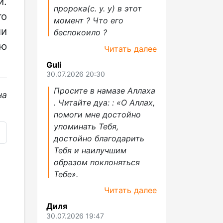
и.
пророка(с. у. у) в этот
го
момент ? Что его
ли
беспокоило ?
ую
Читать далее
Guli
30.07.2026 20:30
Просите в намазе Аллаха
на
. Читайте дуа: : «О Аллах,
помоги мне достойно
упоминать Тебя,
достойно благодарить
Тебя и наилучшим
образом поклоняться
Тебе».
Читать далее
Диля
30.07.2026 19:47