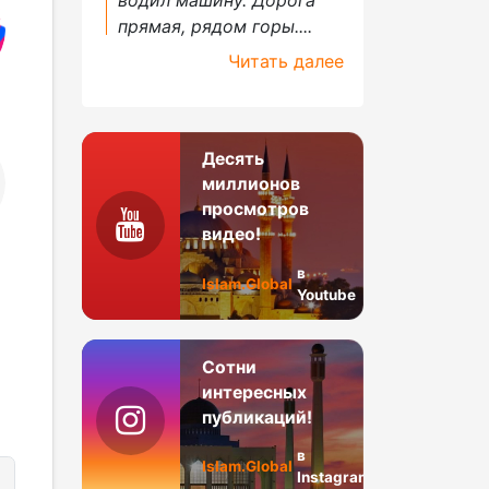
прямая, рядом горы....
Читать далее
Десять
миллионов
просмотров
видео!
в
Islam.Global
Youtube
Сотни
интересных
публикаций!
в
Islam.Global
Instagram