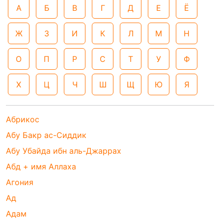
А
Б
В
Г
Д
Е
Ё
Ж
З
И
К
Л
М
Н
О
П
Р
С
Т
У
Ф
Х
Ц
Ч
Ш
Щ
Ю
Я
Абрикос
Абу Бакр ас-Сиддик
Абу Убайда ибн аль-Джаррах
Абд + имя Аллаха
Агония
Ад
Адам