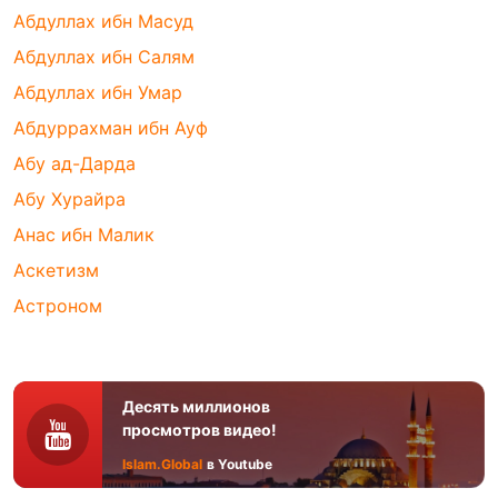
Абдуллах ибн Масуд
Абдуллах ибн Салям
Абдуллах ибн Умар
Абдуррахман ибн Ауф
Абу ад-Дарда
Абу Хурайра
Анас ибн Малик
Аскетизм
Астроном
Десять миллионов
просмотров видео!
Islam.Global
в Youtube