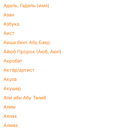
Адель, Гадель (имя)
Азан
Азбука
Аист
Аиша бинт Абу Бакр
Айюб Пророк (Аюб, Аюп)
Акробат
Актёр/артист
Акула
Акушер
Али ибн Абу Талиб
Алим
Аллах
Алмаз