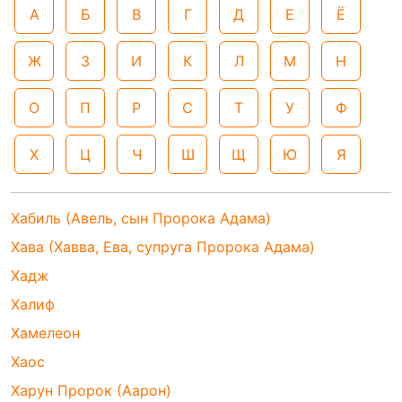
А
Б
В
Г
Д
Е
Ё
Ж
З
И
К
Л
М
Н
О
П
Р
С
Т
У
Ф
Х
Ц
Ч
Ш
Щ
Ю
Я
Хабиль (Авель, сын Пророка Адама)
Хава (Хавва, Ева, супруга Пророка Адама)
Хадж
Халиф
Хамелеон
Хаос
Харун Пророк (Аарон)