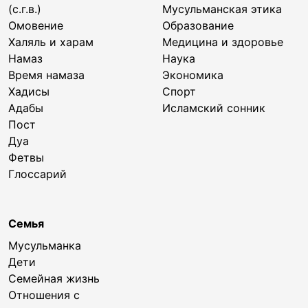
(с.г.в.)
Мусульманская этика
Омовение
Образование
Халяль и харам
Медицина и здоровье
Намаз
Наука
Время намаза
Экономика
Хадисы
Спорт
Адабы
Исламский сонник
Пост
Дуа
Фетвы
Глоссарий
Семья
Мусульманка
Дети
Семейная жизнь
Отношения с