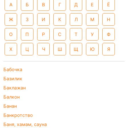
А
Б
В
Г
Д
Е
Ё
Ж
З
И
К
Л
М
Н
О
П
Р
С
Т
У
Ф
Х
Ц
Ч
Ш
Щ
Ю
Я
Бабочка
Базилик
Баклажан
Балкон
Банан
Банкротство
Баня, хамам, сауна