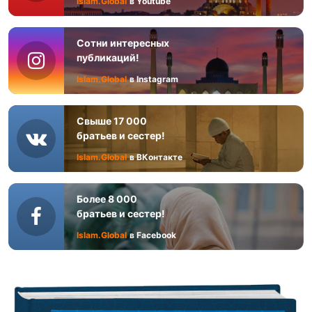
Islam.Global
в Youtube
Сотни интересных
публикаций!
Islam.Global
в Instagram
Свыше 17 000
братьев и сестер!
Islam.Global
в ВКонтакте
Более 8 000
братьев и сестер!
Islam.Global
в Facebook